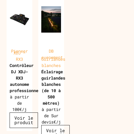
Pioneer
DB
XDJ –
evenement
RX3
Guirlandes
Contrôleur
blanches
DJ XDJ-
Éclairage
RX3
guirlandes
autonome
blanches
professionnel
(de 10 à
à partir
500
de
mètres)
100€/j
à partir
de Sur
Voir le
devis€/j
produit
Voir le