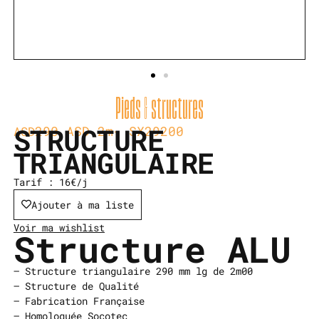
Pieds & structures
STRUCTURE
290 ASD 2m- SX29200
ASD
TRIANGULAIRE
Tarif : 16€/j
Ajouter à ma liste
Voir ma wishlist
Structure ALU
– Structure triangulaire 290 mm lg de 2m00
– Structure de Qualité
– Fabrication Française
– Homologuée Socotec