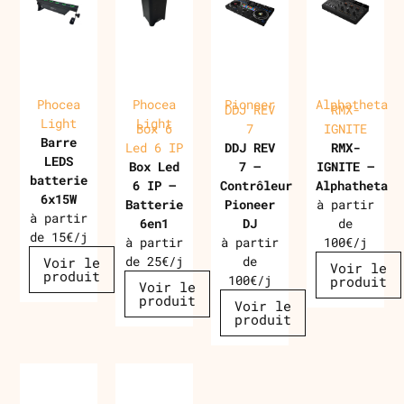
Phocea
Phocea
Pioneer
Alphatheta
DDJ REV
RMX-
Light
Light
Box 6
7
IGNITE
Barre
Led 6 IP
DDJ REV
RMX-
LEDS
Box Led
7 –
IGNITE –
batterie
6 IP –
Contrôleur
Alphatheta
6x15W
Batterie
Pioneer
à partir
à partir
6en1
DJ
de
de 15€/j
à partir
à partir
100€/j
de 25€/j
de
Voir le
Voir le
produit
100€/j
produit
Voir le
produit
Voir le
produit