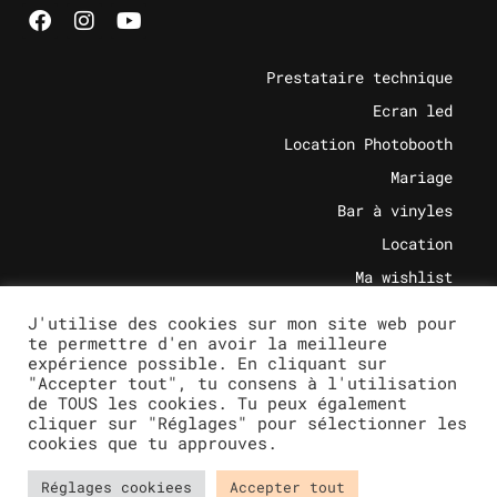
Prestataire technique
Ecran led
Location Photobooth
Mariage
Bar à vinyles
Location
Ma wishlist
Actualités
J'utilise des cookies sur mon site web pour
te permettre d'en avoir la meilleure
expérience possible. En cliquant sur
"Accepter tout", tu consens à l'utilisation
© 2023 DB Evenement, tous droits réservés.
de TOUS les cookies. Tu peux également
cliquer sur "Réglages" pour sélectionner les
cookies que tu approuves.
Réglages cookiees
Accepter tout